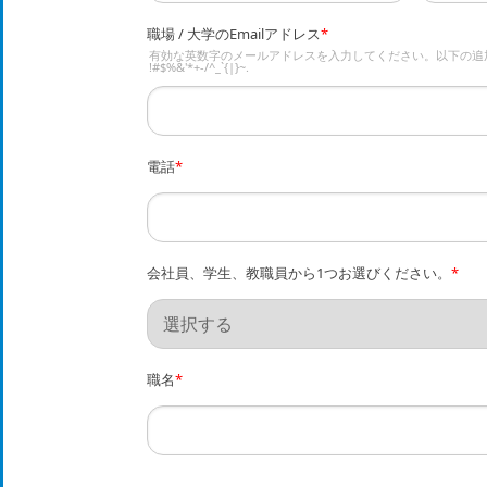
職場 / 大学のEmailアドレス
*
有効な英数字のメールアドレスを入力してください。以下の追
!#$%&'*+-/^_`{|}~.
電話
*
会社員、学生、教職員から1つお選びください。
*
職名
*