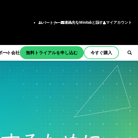
Minitabと話す
マイアカウント
連絡先
パートナー
ポート
会社
無料トライアルを申し込む
今すぐ購入
ョンとアク
機能/役割
チーム
ング
エンジニアリング
tart
ー
ビジネスアナリスト
習
情報技術
サポート
わせ窓口
育
サプライチェーン
ティング
カスタマーサービス・コン
メント
bの商品
タクトセンター
更新
人事