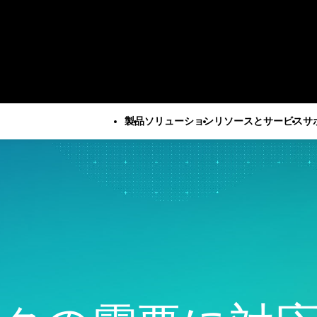
製品
ソリューション
リソースとサービス
サ
すべての製品
技術サポート
会社
すべてのリソースとサービス
Minitab Solution Center
サブスクリプシ
企業情報
重要な能力
リソース
産業ソリューション
サービス
Minitab Statistical
ティベーション
リーダー
自動データ収集
ケーススタディ
学術・教育
トレーニ
Software
Minitab Quick S
パートナ
高度な実験計画
ブログ
建設
展開
Minitab Connect
トレーニング
採用情報
継続的改善
電子書籍とホワイトペーパ
エネルギー・天然資源
自習型学
Minitab Model Ops
インストールの
お問い合
データ統合とデータ準備
ー
政府・公共部門
社会人教
Minitab Education Hub
サポート動画
ニュース
ダイアグラム作成とマイン
データセット
医療
コンサル
Minitab Engage
サポートドキュ
Minita
ドマップ作成
ウェビナーとイベント
保険
Minitab Workspace
ソフトウェアの
デジタルツイン
Education Hub
製造産業