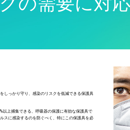
スクの需要に対
Real-Time SPC
製品ダウンロー
モデル展開とML Ops
製薬
Prolinkデータ収集および
サポートポリシ
イノベーションおよびプロ
サービス
SPC
ジェクト管理
ソフトウェアとテクノ
Scytecデータ収集と
プロセスエクセレンス：検
ー
OEE（総合設備効率）
出、修正、および防止
Simul8離散事象シミュレ
ーション
SPM
をしっかり守り、感染のリスクを低減できる保護具
5%以上捕集できる、呼吸器の保護に有効な保護具で
ルスに感染するのを防ぐべく、特にこの保護具を必