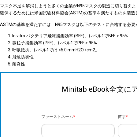
マスク不足を解消しようと多くの企業がN95マスクの製造に切り替え
確保するためには米国試験材料協会(ASTM)の基準を満たすものを製
ASTMの基準を満たすには、N95マスクは以下のテストに合格する必要
In vitro バクテリア飛沫捕集効率 (BFE)。レベル1でBFE > 95%
微粒子捕集効率 (PFE)。レベル1でPFF > 95%
呼吸抵抗。レベル1では <5.0 mmH2O /cm2。
飛散防御性
耐炎性
Minitab eBook全
ファーストネーム
*
苗字
*