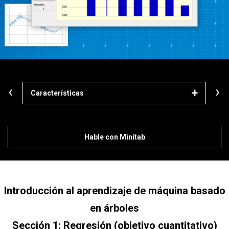
‹
›
Características
Apr
Hable con Minitab
Introducción al aprendizaje de máquina basado
en árboles
Sección 1: Regresión (objetivo cuantitativo)