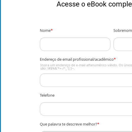
Acesse o eBook comple
Nome
*
Sobrenom
Endereço de email profissional/acadêmico
*
Insira um endereço de e-mail alfanumérico válido. Os únicos
são: !#$%&'*+-/^_`{|}~.
Telefone
Que palavra te descreve melhor?
*