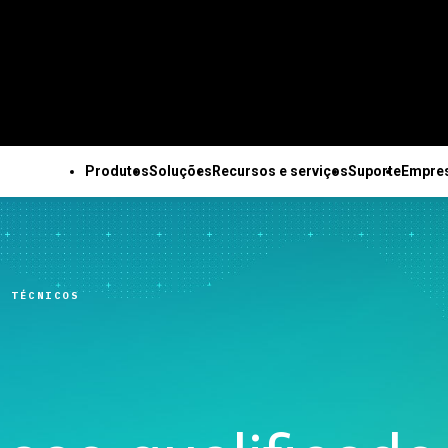
Produtos
Soluções
Recursos e serviços
Suporte
Empre
OS OS PRODUTOS
SUPORTE TÉCNICO
EMPRESA
TODOS OS RECURSOS E SERVIÇOS
Minitab Solution Center
Assinaturas e ativação
Sobre nós
Recursos principais
Recursos
Soluções industriais da
Serviços
Minitab Statistical
Minitab Quick Start
Equipe de lideranç
Coleta de dados
Estudos de caso
Minitab
Treinamento
S TÉCNICOS
Software
Treinamento
Parceiros
automatizada
Blog
Acadêmico
Implantação
Minitab Connect
Suporte à instalação
Carreiras
Planejamento de
E-books e artigos técnicos
Construção
Autoaprendizado no r
Minitab Model Ops
Vídeos de suporte
Fale conosco
experimentos avançado
Conjuntos de dados
Energia e recursos
do aluno
Minitab Education Hub
Documentação de
Notícias
Melhoria contínua
Webinars e eventos
naturais
Educação contínua
Minitab Engage
suporte
Mercadoria Minita
Integração e preparação
Education Hub
Setor governamental e
Consultoria
Minitab Workspace
Atualizações de software
de dados
público