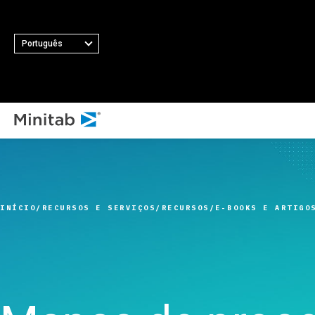
Português
TOD
TODAS AS SOLUÇÕES EM DESTAQUE
Análise
Estatística e análise
INÍCIO
RECURSOS E SERVIÇOS
RECURSOS
E-BOOKS E ARTIGO
preditiva
Ciência de dados e
Aprendizado de máquina
Software de análise e
inteligência empresarial
Controle estatístico de