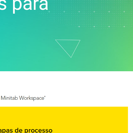
s para
Análise de dados de
marketing
Pesquisa e
Desenvolvimento