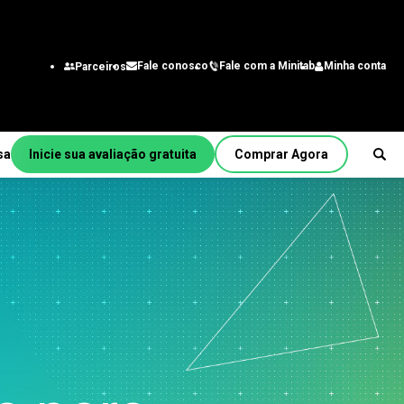
Fale com a Minitab
Minha conta
Fale conosco
Parceiros
sa
Inicie sua avaliação gratuita
Comprar Agora
Por função/cargo
a
Engenharia
Analista de negócios
itmo
Tecnologia da informação
Cadeia de suprimentos
Central de atendimento e
b
contato do cliente
Recursos Humanos