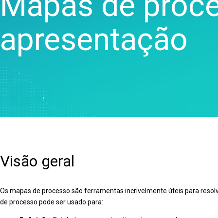
Mapas de proce
processos
Análise de qualidade
apresentação
Live Analytics
Análise de confiabilidade e
dados de vida
Simulação de eventos
discretos
Visão geral
Os mapas de processo são ferramentas incrivelmente úteis para reso
de processo pode ser usado para: