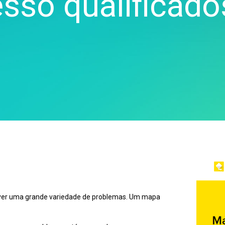
sso qualificado
Real-Time SPC
Downloads de produtos
Diagramas e mapas
Serviços de saúde
Coleta de dados e
Política de suporte
mentais
Seguros
Controle Estatístico de
Gêmeos digitais
Fabricação e indústria
Processo da Prolink
Model e ML Ops
Indústria farmacêutica
Eficiência geral de
Gerenciamento de
Serviços
equipamento (OEE) e
inovação e projetos
Software e tecnologia
coleta de dados da
Excelência de processo
Scytec
Detectar, corrigir e prevenir
Simulação de eventos
discretos Simul8
SPM
lver uma grande variedade de problemas. Um mapa