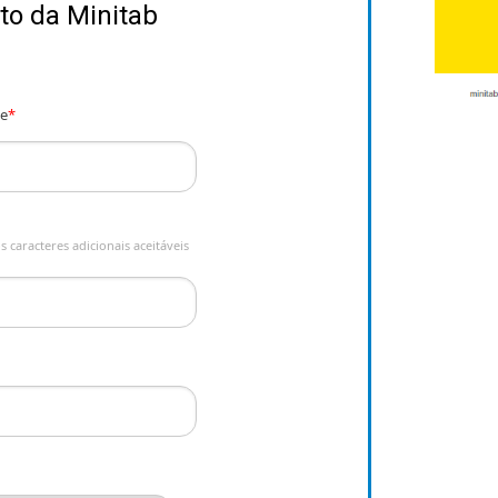
to da Minitab
e
*
 caracteres adicionais aceitáveis