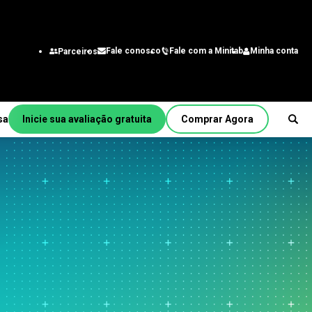
Fale com a Minitab
Minha conta
Fale conosco
Parceiros
sa
Inicie sua avaliação gratuita
Comprar Agora
Por função/cargo
a
Engenharia
Analista de negócios
itmo
Tecnologia da informação
Cadeia de suprimentos
Central de atendimento e
b
contato do cliente
Recursos Humanos