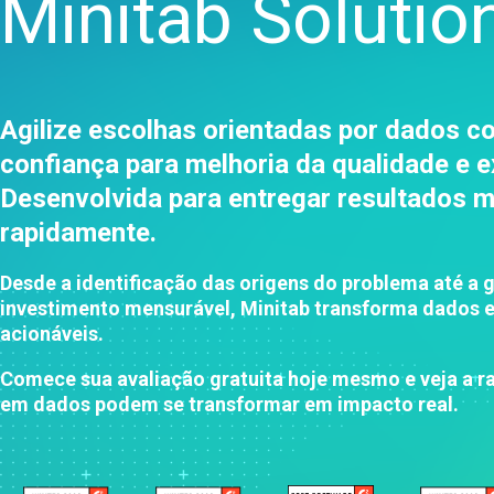
Minitab Solutio
processos
Análise de qualidade
Live Analytics
Análise de confiabilidade e
dados de vida
Agilize escolhas orientadas por dados c
Simulação de eventos
confiança para melhoria da qualidade e 
discretos
Desenvolvida para entregar resultados 
rapidamente.
Desde a identificação das origens do problema até a 
investimento mensurável, Minitab transforma dados e
acionáveis.
Comece sua avaliação gratuita hoje mesmo e veja a r
em dados podem se transformar em impacto real.