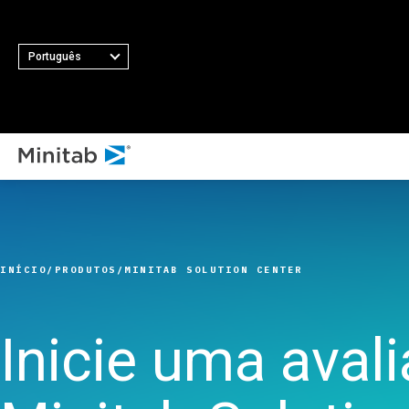
Português
TOD
TODAS AS SOLUÇÕES EM DESTAQUE
Análise
Estatística e análise
INÍCIO
PRODUTOS
MINITAB SOLUTION CENTER
preditiva
Ciência de dados e
Aprendizado de máquina
Inicie uma aval
Software de análise e
inteligência empresarial
Controle estatístico de