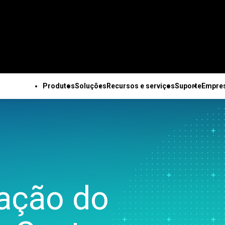
Produtos
Soluções
Recursos e serviços
Suporte
Empre
OS OS PRODUTOS
SUPORTE TÉCNICO
EMPRESA
TODOS OS RECURSOS E SERVIÇOS
Minitab Solution Center
Assinaturas e ativação
Sobre nós
Recursos principais
Recursos
Soluções industriais da
Serviços
Minitab Statistical
Minitab Quick Start
Equipe de lideranç
Coleta de dados
Estudos de caso
Minitab
Treinamento
Software
Treinamento
Parceiros
automatizada
Blog
Acadêmico
Implantação
Minitab Connect
Suporte à instalação
Carreiras
Planejamento de
E-books e artigos técnicos
Construção
Autoaprendizado no r
Minitab Model Ops
Vídeos de suporte
Fale conosco
experimentos avançado
Conjuntos de dados
Energia e recursos
do aluno
iação do
Minitab Education Hub
Documentação de
Notícias
Melhoria contínua
Webinars e eventos
naturais
Educação contínua
Minitab Engage
suporte
Mercadoria Minita
Integração e preparação
Education Hub
Setor governamental e
Consultoria
Minitab Workspace
Atualizações de software
de dados
público