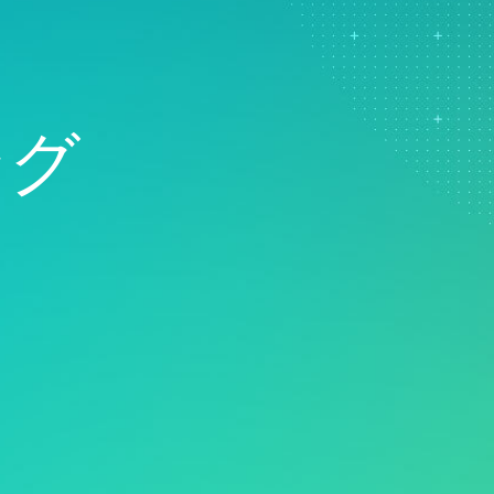
Real-Time SPC
製品ダウンロー
モデル展開とML Ops
製薬
Prolinkデータ収集および
サポートポリシ
イノベーションおよびプロ
サービス
SPC
ジェクト管理
ソフトウェアとテクノ
Scytecデータ収集と
プロセスエクセレンス：検
ー
OEE（総合設備効率）
出、修正、および防止
Simul8離散事象シミュレ
ング
ーション
SPM