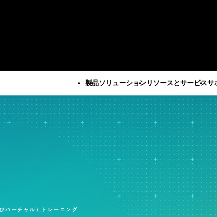
製品
ソリューション
リソースとサービス
サ
すべての製品
技術サポート
会社
すべてのリソースとサービス
Minitab Solution Center
サブスクリプシ
企業情報
重要な能力
リソース
産業ソリューション
サービス
Minitab Statistical
ティベーション
リーダー
自動データ収集
ケーススタディ
学術・教育
トレーニ
Software
Minitab Quick S
パートナ
高度な実験計画
ブログ
建設
展開
Minitab Connect
トレーニング
採用情報
継続的改善
電子書籍とホワイトペーパ
エネルギー・天然資源
自習型学
Minitab Model Ops
インストールの
お問い合
データ統合とデータ準備
ー
政府・公共部門
社会人教
Minitab Education Hub
サポート動画
ニュース
ダイアグラム作成とマイン
データセット
医療
コンサル
Minitab Engage
サポートドキュ
Minita
ドマップ作成
ウェビナーとイベント
保険
Minitab Workspace
ソフトウェアの
びバーチャル）トレーニング
デジタルツイン
Education Hub
製造産業