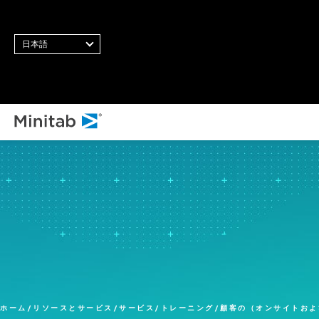
日本語
すべてのソリューション
分析
統計・予測分析
統計データサイエンスと機
械学習ソフトウェア
ビジネス分析・インテリジ
ェンス
統計的工程管理ソフトウェ
ホーム
リソースとサービス
サービス
トレーニング
顧客の（オンサイトおよ
ア