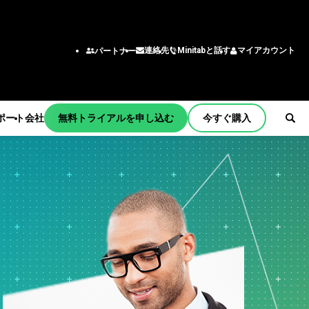
Minitabと話す
マイアカウント
連絡先
パートナー
ポート
会社
無料トライアルを申し込む
今すぐ購入
ョンとアク
機能/役割
チーム
ング
エンジニアリング
tart
ー
ビジネスアナリスト
習
情報技術
サポート
わせ窓口
育
サプライチェーン
ティング
カスタマーサービス・コン
メント
bの商品
タクトセンター
更新
人事