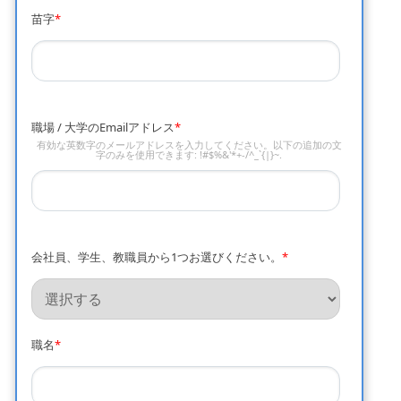
苗字
*
職場 / 大学のEmailアドレス
*
有効な英数字のメールアドレスを入力してください。以下の追加の文
字のみを使用できます: !#$%&'*+-/^_`{|}~.
会社員、学生、教職員から1つお選びください。
*
職名
*