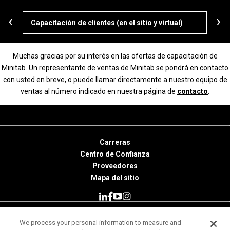
‹
›
Capacitación de clientes (en el sitio y virtual)
Ruta
Muchas gracias por su interés en las ofertas de capacitación de
Minitab. Un representante de ventas de Minitab se pondrá en contacto
con usted en breve, o puede llamar directamente a nuestro equipo de
ventas al número indicado en nuestra página de
contacto
.
Carreras
Centro de Confianza
Proveedores
Mapa del sitio
We process your personal information to measure and
© 2026 Minitab, LLC. All Rights Reserved.