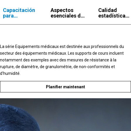
Capacitación
Aspectos
Calidad
para
esenciales de
estadística
dispositivos
Minitab para
para los
médicos
los
dispositivos
dispositivos
médicos
médicos
La série Equipements médicaux est destinée aux professionnels du
secteur des équipements médicaux. Les supports de cours incluent
notamment des exemples avec des mesures de résistance à la
rupture, de diamètre, de granulométrie, de non-conformités et
d'humidité.
Planifier maintenant