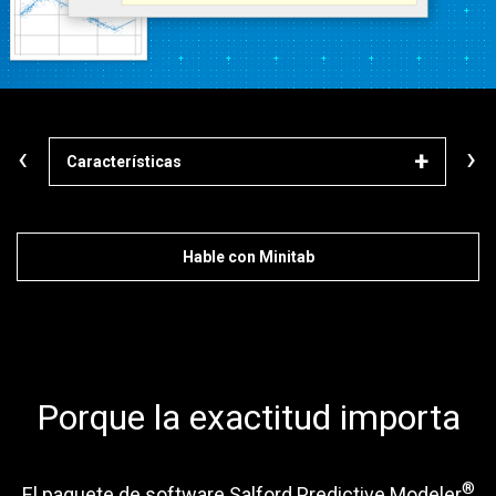
‹
›
Características
Apr
Hable con Minitab
Porque la exactitud importa
®
El paquete de software Salford Predictive Modeler