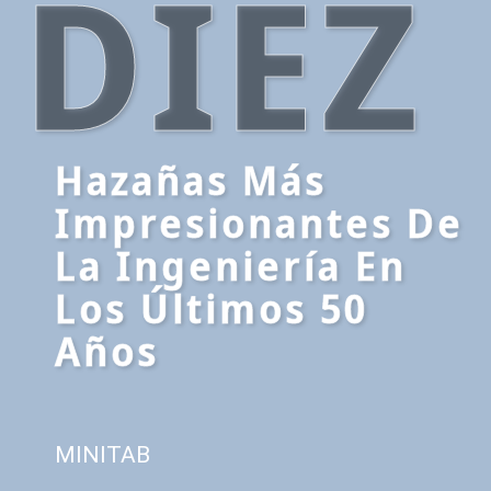
DIEZ
Hazañas Más
Impresionantes De
La Ingeniería En
Los Últimos 50
Años
MINITAB