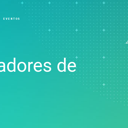
Real-Time SPC
soporte
Diagramación y mapas
Seguros
Prolink Data Collection y
Actualizaciones de
mentales
Industrial y Manufactura
SPC
software
Gemelos digitales
Productos farmacéuticos
Y EVENTOS
Recopilación de datos de
Descargas de produc
Modelo y ML Ops
Servicios
Scytec y OEE
Política de soporte
Gestión de innovación y
Software y Tecnología
Simulación de eventos
técnico
proyectos
definidos con Simul8
Excelencia en los
SPM
procesos: Detectar,
corregir y prevenir
adores de