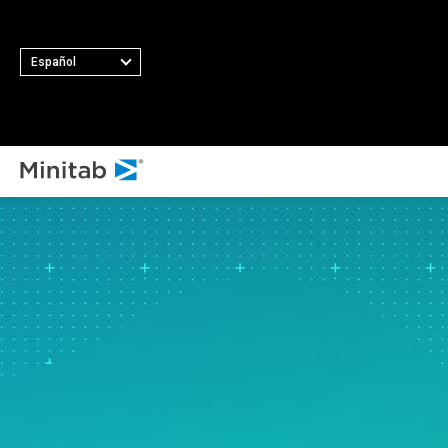
Español
T
TODAS LAS SOLUCIONES
Analítica
Estadística y analítica
predictiva
Software de ciencia de
datos estadística y
aprendizaje automático
Analítica e inteligencia
empresarial