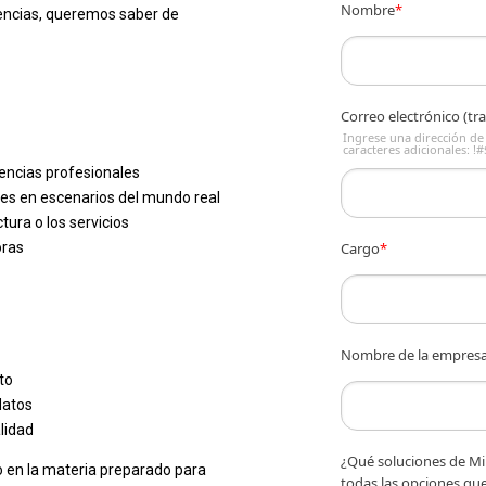
Nombre
*
diencias, queremos saber de
Correo electrónico (t
Ingrese una dirección de 
caracteres adicionales: !#
encias profesionales
nes en escenarios del mundo real
tura o los servicios
oras
Cargo
*
Nombre de la empres
to
datos
lidad
¿Qué soluciones de Mi
 en la materia preparado para
todas las opciones qu