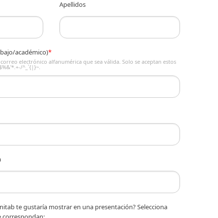
Apellidos
rabajo/académico)
*
correo electrónico alfanumérica que sea válida. Solo se aceptan estos
$%&'*.+-/^_`{|}~.
a
nitab te gustaría mostrar en una presentación? Selecciona
e correspondan: