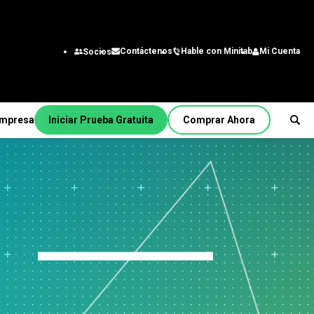
Hable con Minitab
Mi Cuenta
Contáctenos
Socios
mpresa
Iniciar Prueba Gratuita
Comprar Ahora
sotros
Por función/rol
derazgo
Ingeniería
Analista de negocios
s de
tónomo
Tecnología de la
nua
información
Cadena de suministro
Servicio al cliente y Centro
 Minitab
de contacto con el cliente