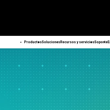
Productos
Soluciones
Recursos y servicios
Soporte
E
ODOS LOS PRODUCTOS
SOPORTE TÉCNICO
EMPRESA
TODOS LOS RECURSOS Y SERVICIOS
Minitab Solution Center
Suscripciones y
Acerca de no
Capacidades clave
Recursos
Soluciones de Minitab
Servicios
Minitab Statistical
activación
Equipo de Li
Recopilación de datos
Estudios de casos
para la industria
Capacitación
Software
Minitab Quick Start
Socios
automatizada
Blog
Sector académico
Implementación
Minitab Connect
Capacitación
Oportunidade
Diseño de experimentos
Libros electrónicos y
Construcción
Aprendizaje au
Minitab Model Ops
Instalación
empleo
avanzado
artículos técnicos
Energía y recursos
Formación conti
Minitab Education Hub
Videos de soporte
Contáctenos
Mejora continua
Conjuntos de datos
naturales
Consultoría
Minitab Engage
técnico
Noticias
Integración y preparación
Seminarios web y eventos
Gobierno y Sector Público
Minitab Workspace
Documentación de
Mercancía de
de datos
Education Hub
Cuidado de la salud