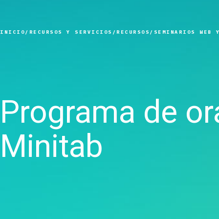
Control estadístico de
procesos
Analítica de calidad
INICIO
RECURSOS Y SERVICIOS
RECURSOS
SEMINARIOS WEB 
Live Analytics
Confiabilidad y análisis de
datos de vida útil
Simulación por eventos
discretos
Programa de or
Minitab