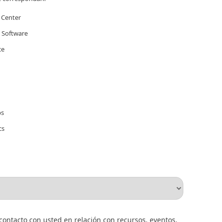
 Center
l Software
ce
ps
cs
ntacto con usted en relación con recursos, eventos,