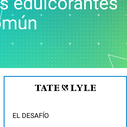
os edulcorantes
Recursos humanos
Analítica de datos de
común
marketing
tos
Investigación y desarrollo
EL DESAFÍO