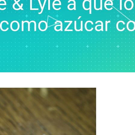
 & Lyle a que l
Real-Time SPC
soporte
Diagramación y mapas
Seguros
Prolink Data Collection y
Actualizaciones de
mentales
Industrial y Manufactura
SPC
software
s como azúcar 
Gemelos digitales
Productos farmacéuticos
Recopilación de datos de
Descargas de produc
Modelo y ML Ops
Servicios
Scytec y OEE
Política de soporte
Gestión de innovación y
Software y Tecnología
Simulación de eventos
técnico
proyectos
definidos con Simul8
Excelencia en los
SPM
procesos: Detectar,
corregir y prevenir