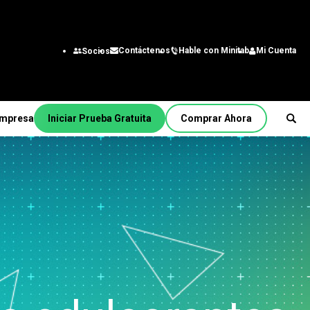
Hable con Minitab
Mi Cuenta
Contáctenos
Socios
mpresa
Iniciar Prueba Gratuita
Comprar Ahora
sotros
Por función/rol
derazgo
Ingeniería
Analista de negocios
s de
tónomo
Tecnología de la
nua
información
Cadena de suministro
Servicio al cliente y Centro
 Minitab
de contacto con el cliente