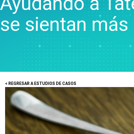
Ayudando a Tate
Control estadístico de
procesos
se sientan má
Analítica de calidad
Live Analytics
Confiabilidad y análisis de
datos de vida útil
Simulación por eventos
discretos
< REGRESAR A ESTUDIOS DE CASOS