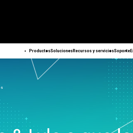
Productos
Soluciones
Recursos y servicios
Soporte
E
ODOS LOS PRODUCTOS
SOPORTE TÉCNICO
EMPRESA
TODOS LOS RECURSOS Y SERVICIOS
Minitab Solution Center
Suscripciones y
Acerca de no
Capacidades clave
Recursos
Soluciones de Minitab
Servicios
Minitab Statistical
activación
Equipo de Li
Recopilación de datos
Estudios de casos
para la industria
Capacitación
OS
Software
Minitab Quick Start
Socios
automatizada
Blog
Sector académico
Implementación
Minitab Connect
Capacitación
Oportunidade
Diseño de experimentos
Libros electrónicos y
Construcción
Aprendizaje au
Minitab Model Ops
Instalación
empleo
avanzado
artículos técnicos
Energía y recursos
Formación conti
Minitab Education Hub
Videos de soporte
Contáctenos
Mejora continua
Conjuntos de datos
naturales
Consultoría
Minitab Engage
técnico
Noticias
Integración y preparación
Seminarios web y eventos
Gobierno y Sector Público
Minitab Workspace
Documentación de
Mercancía de
de datos
Education Hub
Cuidado de la salud