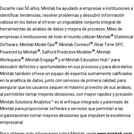
Durante casi 50 años, Minitab ha ayudado a empresas e instituciones a
identificar tendencias, resolver problemas y descubrir información
valiosa en los datos al ofrecer un inigualable conjunto integral de
herramientas de análisis de datos y mejora de procesos. Miles de
®
empresas e instituciones de todo el mundo utilizan Minitab
Statistical
®
®
Software, Minitab Model Ops
, Minitab Connect
, Real-Time SPC
®
®
Powered by Minitab
, Salford Predictive Modeler
, Minitab
®
®
Workspace
, Minitab Engage
y el Minitab Education Hub™ para
descubrir defectos y oportunidades en sus procesos y para abordarlos.
Minitab también ofrece un equipo de expertos sumamente calificados
en la analítica de datos, junto con servicios de primera calidad, para
asegurar que los usuarios saquen el máximo provecho de sus análisis,
al permitirles tomar mejores decisiones, con mayor rapidez y precisión.
Minitab Solutions Analytics™
es el enfoque integrado y patentado de
Minitab para proporcionar software y servicios que permitan a las
organizaciones tomar mejores decisiones que impulsen la excelencia
empresarial.
Para obtener más información sobre Minitab, visite
www.minitab.com
.