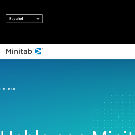
Español
T
TODAS LAS SOLUCIONES
Analítica
Estadística y analítica
INICIO
predictiva
Software de ciencia de
datos estadística y
aprendizaje automático
Analítica e inteligencia
empresarial