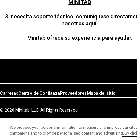
MINITAB
Si necesita soporte técnico, comuníquese directame
nosotros
aquí
.
Minitab ofrece su experiencia para ayudar.
Carreras
Centro de Confianza
Proveedores
Mapa del sitio
© 2026 Minitab, LLC. All Rights Reserved.
We process your personal information to measure and improve our sites 
campaigns and to provide personalised content and advertising. By clicki