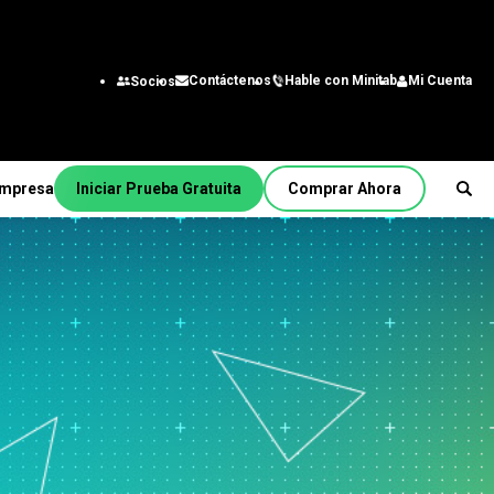
Hable con Minitab
Mi Cuenta
Contáctenos
Socios
mpresa
Iniciar Prueba Gratuita
Comprar Ahora
sotros
Por función/rol
derazgo
Ingeniería
Analista de negocios
s de
tónomo
Tecnología de la
nua
información
Cadena de suministro
Servicio al cliente y Centro
 Minitab
de contacto con el cliente