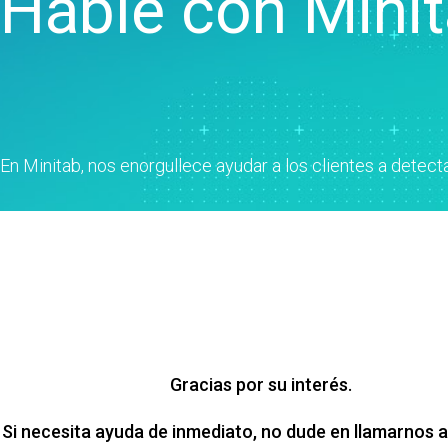
Hable con Mini
Control estadístico de
procesos
Analítica de calidad
Live Analytics
Confiabilidad y análisis de
datos de vida útil
Simulación por eventos
En Minitab, nos enorgullece ayudar a los clientes a detect
discretos
Gracias por su interés.
Si necesita ayuda de inmediato, no dude en llamarnos a