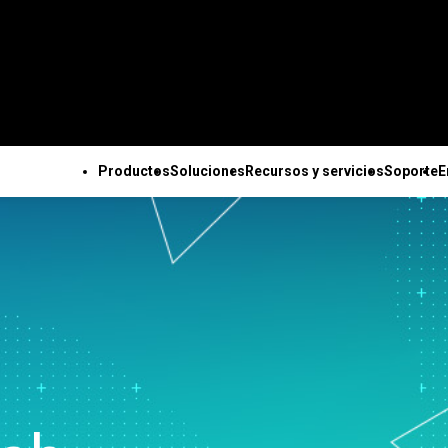
Productos
Soluciones
Recursos y servicios
Soporte
E
ODOS LOS PRODUCTOS
SOPORTE TÉCNICO
EMPRESA
TODOS LOS RECURSOS Y SERVICIOS
Minitab Solution Center
Suscripciones y
Acerca de no
Capacidades clave
Recursos
Soluciones de Minitab
Servicios
Minitab Statistical
activación
Equipo de Li
Recopilación de datos
Estudios de casos
para la industria
Capacitación
Software
Minitab Quick Start
Socios
automatizada
Blog
Sector académico
Implementación
Minitab Connect
Capacitación
Oportunidade
Diseño de experimentos
Libros electrónicos y
Construcción
Aprendizaje au
Minitab Model Ops
Instalación
empleo
avanzado
artículos técnicos
Energía y recursos
Formación conti
Minitab Education Hub
Videos de soporte
Contáctenos
Mejora continua
Conjuntos de datos
naturales
Consultoría
Minitab Engage
técnico
Noticias
Integración y preparación
Seminarios web y eventos
Gobierno y Sector Público
Minitab Workspace
Documentación de
Mercancía de
de datos
Education Hub
Cuidado de la salud